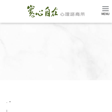
-
-
|