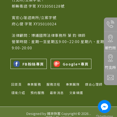
新縣衛諮 字第 XY33050128號
寬宏心理諮商所/立案字號
府心健 字第 XY35010024
法律顧問：博議國際法律事務所 葉 鈞 律師
營業時間：星期一至星期五9:00~22:00 星期六、星期日
9:00-20:00
新竹所
FB粉絲專頁
Google+專頁
竹北所
回首頁
專業服務
服務流程
專業團隊
媒合心理師
環境介紹
預約服務
最新消息
文章精選
Designed by
揚京快客
Copyright © 2026
..