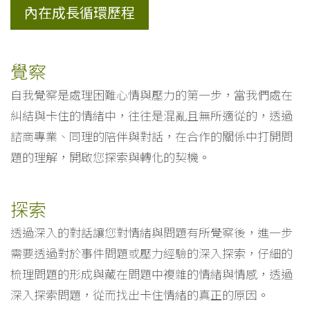
內在成長循環歷程
覺察
自我覺察是處理困難心情與壓力的第一步，當我們處在
糾結與卡住的情緒中，往往是混亂且無所適從的，透過
諮商專業、同理的陪伴與對話，在合作的關係中打開問
題的理解，開啟您探索與轉化的契機。
探索
透過深入的對話讓您對情緒與問題有所覺察後，進一步
需要透過對於事件問題或壓力經驗的深入探索，仔細的
梳理問題的形成與藏在問題中複雜的情緒與情感，透過
深入探索問題，從而找出卡住情緒的真正的原因。