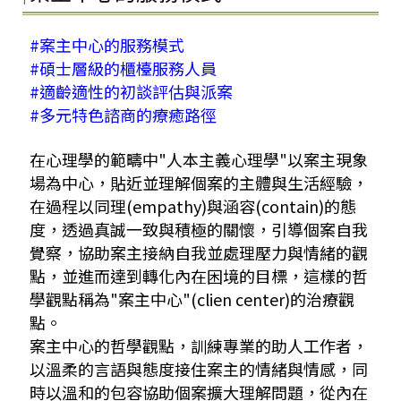
#案主中心的服務模式
#碩士層級的櫃檯服務人員
#適齡適性的初談評估與派案
#多元特色諮商的療癒路徑
在心理學的範疇中"人本主義心理學"以案主現象
場為中心，貼近並理解個案的主體與生活經驗，
在過程以同理(empathy)與涵容(contain)的態
度，透過真誠一致與積極的關懷，引導個案自我
覺察，協助案主接納自我並處理壓力與情緒的觀
點，並進而達到轉化內在困境的目標，這樣的哲
學觀點稱為"案主中心"(clien center)的治療觀
點。
案主中心的哲學觀點，訓練專業的助人工作者，
以溫柔的言語與態度接住案主的情緒與情感，同
時以溫和的包容協助個案擴大理解問題，從內在