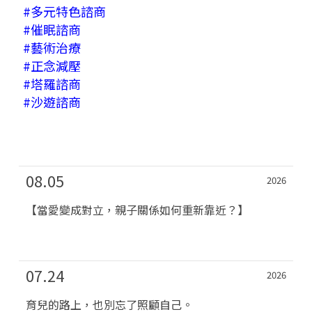
#多元特色諮商
#催眠諮商
#藝術治療
#正念減壓
#塔羅諮商
#沙遊諮商
08.05
2026
【當愛變成對立，親子關係如何重新靠近？】
07.24
2026
育兒的路上，也別忘了照顧自己。